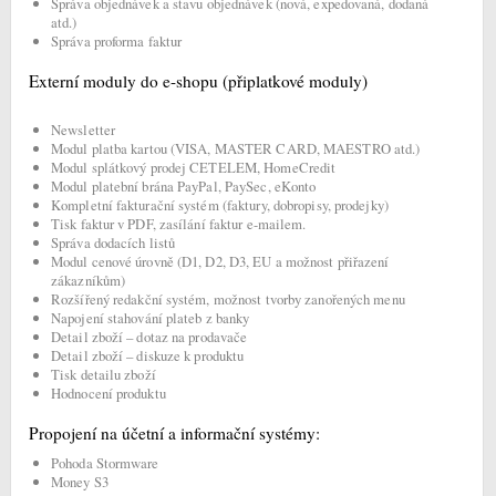
Správa objednávek a stavu objednávek (nová, expedovaná, dodaná
atd.)
Správa proforma faktur
Externí moduly do e-shopu (připlatkové moduly)
Newsletter
Modul platba kartou (VISA, MASTER CARD, MAESTRO atd.)
Modul splátkový prodej CETELEM, HomeCredit
Modul platební brána PayPal, PaySec, eKonto
Kompletní fakturační systém (faktury, dobropisy, prodejky)
Tisk faktur v PDF, zasílání faktur e-mailem.
Správa dodacích listů
Modul cenové úrovně (D1, D2, D3, EU a možnost přiřazení
zákazníkům)
Rozšířený redakční systém, možnost tvorby zanořených menu
Napojení stahování plateb z banky
Detail zboží – dotaz na prodavače
Detail zboží – diskuze k produktu
Tisk detailu zboží
Hodnocení produktu
Propojení na účetní a informační systémy:
Pohoda Stormware
Money S3