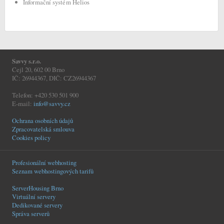
Informační systém Helios
Savvy s.r.o.
Cejl 20, 602 00 Brno
IČ: 26944367, DIČ: CZ26944367
Telefon: +420 530 501 900
E-mail:
info@savvy.cz
Ochrana osobních údajů
Zpracovatelská smlouva
Cookies policy
Profesionální webhosting
Seznam webhostingových tarifů
ServerHousing Brno
Virtuální servery
Dedikované servery
Správa serverů