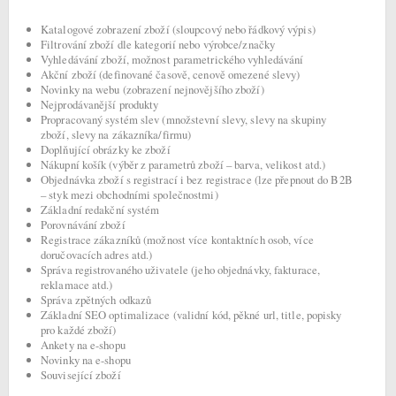
Katalogové zobrazení zboží (sloupcový nebo řádkový výpis)
Filtrování zboží dle kategorií nebo výrobce/značky
Vyhledávání zboží, možnost parametrického vyhledávání
Akční zboží (definované časově, cenově omezené slevy)
Novinky na webu (zobrazení nejnovějšího zboží)
Nejprodávanější produkty
Propracovaný systém slev (množstevní slevy, slevy na skupiny
zboží, slevy na zákazníka/firmu)
Doplňující obrázky ke zboží
Nákupní košík (výběr z parametrů zboží – barva, velikost atd.)
Objednávka zboží s registrací i bez registrace (lze přepnout do B2B
– styk mezi obchodními společnostmi)
Základní redakční systém
Porovnávání zboží
Registrace zákazníků (možnost více kontaktních osob, více
doručovacích adres atd.)
Správa registrovaného uživatele (jeho objednávky, fakturace,
reklamace atd.)
Správa zpětných odkazů
Základní SEO optimalizace (validní kód, pěkné url, title, popisky
pro každé zboží)
Ankety na e-shopu
Novinky na e-shopu
Související zboží