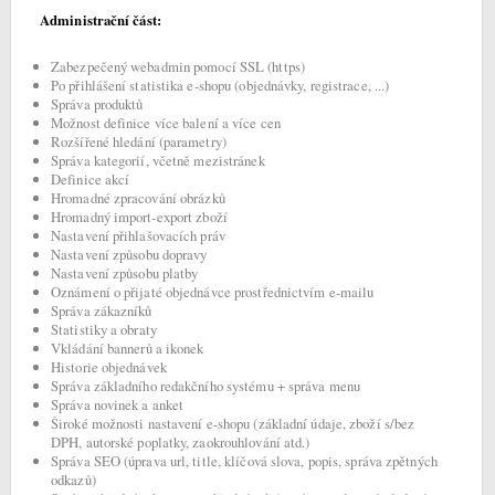
Administrační část:
Zabezpečený webadmin pomocí SSL (https)
Po přihlášení statistika e-shopu (objednávky, registrace, ...)
Správa produktů
Možnost definice více balení a více cen
Rozšířené hledání (parametry)
Správa kategorií, včetně mezistránek
Definice akcí
Hromadné zpracování obrázků
Hromadný import-export zboží
Nastavení přihlašovacích práv
Nastavení způsobu dopravy
Nastavení způsobu platby
Oznámení o přijaté objednávce prostřednictvím e-mailu
Správa zákazníků
Statistiky a obraty
Vkládání bannerů a ikonek
Historie objednávek
Správa základního redakčního systému + správa menu
Správa novinek a anket
Široké možnosti nastavení e-shopu (základní údaje, zboží s/bez
DPH, autorské poplatky, zaokrouhlování atd.)
Správa SEO (úprava url, title, klíčová slova, popis, správa zpětných
odkazů)