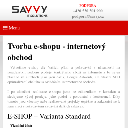
PODPORA
+420 530 501 900
podpora@savvy.cz
Menu
Tvorba e-shopu - internetový
obchod
Vytvoříme e-shop dle Vašich přání a požadavků s návazností na
poradenství, podporu prodeje konkrétního zboží na internetu a to nejen
placeně ve službách jako jsou Sklik, Google Adwords, ale vlastní SEO
optimalizací, obsluhou a ovládáním internetového obchodu.
I po ukončení realizace e-shopu jsme se zákazníkem v kontaktu a
sledujeme vývoj prodeje, jeho pozici v porovnání s konkurencí. Díky
tomuto jsou všechny naše realizované projekty úspěšné a zákazníci se k
nám vrací s požadavkem zadávání dalších zakázek.
E-SHOP – Varianta Standard
Vizuální část: