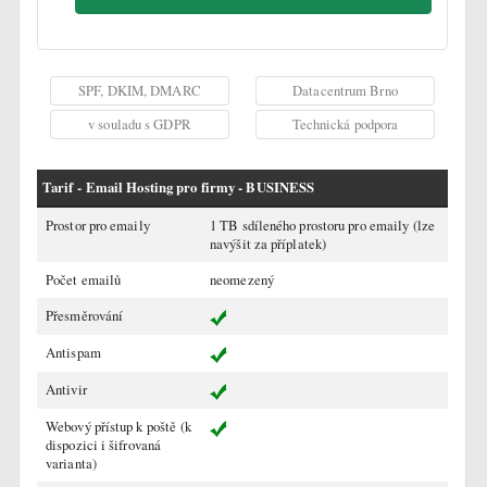
SPF, DKIM, DMARC
Datacentrum Brno
v souladu s GDPR
Technická podpora
Tarif - Email Hosting pro firmy - BUSINESS
Prostor pro emaily
1 TB sdíleného prostoru pro emaily (lze
navýšit za příplatek)
Počet emailů
neomezený
Přesměrování
Antispam
Antivir
Webový přístup k poště
(k
dispozici i šifrovaná
varianta)