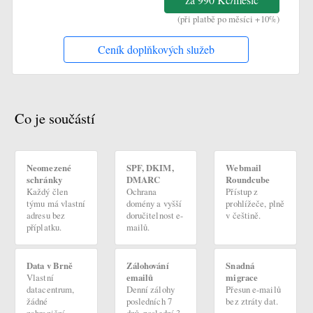
(při platbě po měsíci +10%)
Ceník doplňkových služeb
Co je součástí
Neomezené
SPF, DKIM,
Webmail
schránky
DMARC
Roundcube
Každý člen
Ochrana
Přístup z
týmu má vlastní
domény a vyšší
prohlížeče, plně
adresu bez
doručitelnost e-
v češtině.
příplatku.
mailů.
Data v Brně
Zálohování
Snadná
Vlastní
emailů
migrace
datacentrum,
Denní zálohy
Přesun e-mailů
žádné
posledních 7
bez ztráty dat.