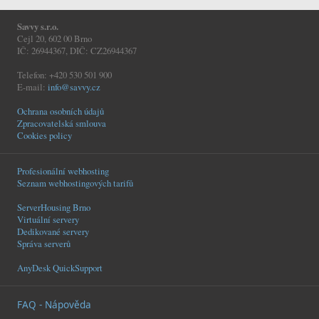
Savvy s.r.o.
Cejl 20, 602 00 Brno
IČ: 26944367, DIČ: CZ26944367
Telefon: +420 530 501 900
E-mail:
info@savvy.cz
Ochrana osobních údajů
Zpracovatelská smlouva
Cookies policy
Profesionální webhosting
Seznam webhostingových tarifů
ServerHousing Brno
Virtuální servery
Dedikované servery
Správa serverů
AnyDesk QuickSupport
FAQ - Nápověda