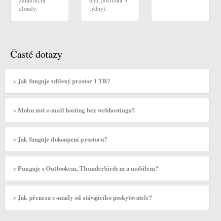
zahraniční
dnů, poslední 3
cloudy.
týdny).
Časté dotazy
>
Jak funguje sdílený prostor 1 TB?
>
Mohu mít e-mail hosting bez webhostingu?
>
Jak funguje dokoupení prostoru?
>
Funguje s Outlookem, Thunderbirdem a mobilem?
>
Jak přenesu e-maily od stávajícího poskytovatele?