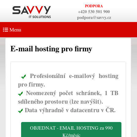
PODPORA
+420 530 501 900
podpora@savvy.cz
Menu
E-mail hosting pro firmy
Profesionální e-mailový hosting
pro firmy.
Neomezený počet schránek, 1 TB
sdíleného prostoru (lze navýšit).
Data výhradně v datacentru v ČR.
OBJEDNAT - EMAIL HOSTING za 990
Kč/měsíc