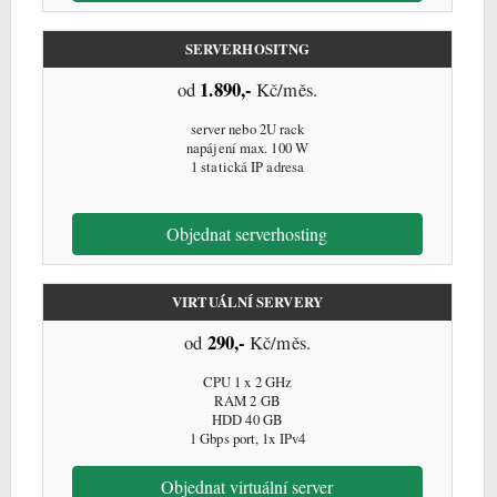
SERVERHOSITNG
1.890,-
od
Kč/měs.
server nebo 2U rack
napájení max. 100 W
1 statická IP adresa
Objednat serverhosting
VIRTUÁLNÍ SERVERY
290,-
od
Kč/měs.
CPU 1 x 2 GHz
RAM 2 GB
HDD 40 GB
1 Gbps port, 1x IPv4
Objednat virtuální server