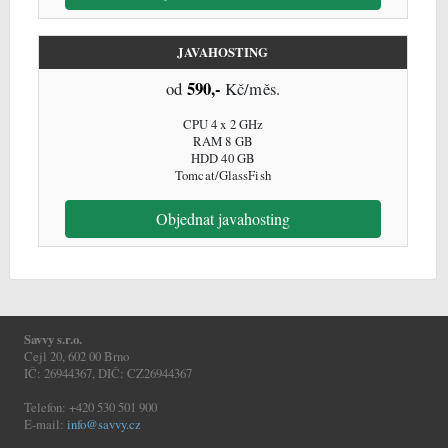
JAVAHOSTING
590,-
od
Kč/měs.
CPU 4 x 2 GHz
RAM 8 GB
HDD 40 GB
Tomcat/GlassFish
Objednat javahosting
Savvy s.r.o.
Cejl 20, 602 00 Brno
IČ: 26944367, DIČ: CZ26944367
Telefon: +420 530 501 900
E-mail:
info@savvy.cz