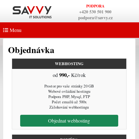
PODPORA
+420 530 501 900
podpora@savvy.cz
Menu
Objednávka
WEBHOSTING
990,-
od
Kč/rok
Prostor pro vaše stránky 20 GB
Webové ovládání hostingu
Podpora PHP, Mysql, FTP
Počet emailů až 500x
Zálohování webhostingu
Objednat webhosting