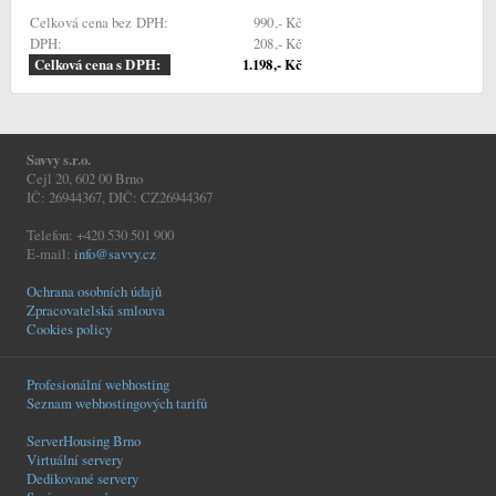
Celková cena bez DPH:
990,-
Kč
DPH:
208,-
Kč
Celková cena s DPH:
1.198,-
Kč
Savvy s.r.o.
Cejl 20, 602 00 Brno
IČ: 26944367, DIČ: CZ26944367
Telefon: +420 530 501 900
E-mail:
info@savvy.cz
Ochrana osobních údajů
Zpracovatelská smlouva
Cookies policy
Profesionální webhosting
Seznam webhostingových tarifů
ServerHousing Brno
Virtuální servery
Dedikované servery