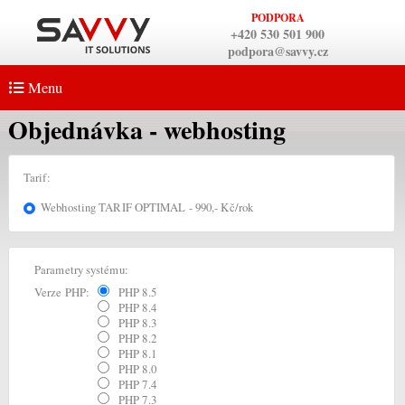
PODPORA
+420 530 501 900
podpora@savvy.cz
Menu
Objednávka - webhosting
Tarif:
Webhosting TARIF OPTIMAL - 990,- Kč/rok
Parametry systému:
Verze PHP:
PHP 8.5
PHP 8.4
PHP 8.3
PHP 8.2
PHP 8.1
PHP 8.0
PHP 7.4
PHP 7.3