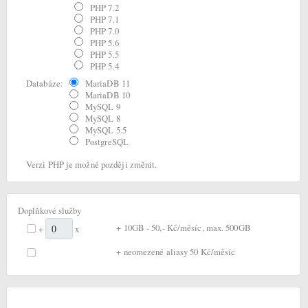
PHP 7.2
PHP 7.1
PHP 7.0
PHP 5.6
PHP 5.5
PHP 5.4
Databáze:
MariaDB 11
MariaDB 10
MySQL 9
MySQL 8
MySQL 5.5
PostgreSQL
Verzi PHP je možné později změnit.
Doplňkové služby
+ 10GB - 50,- Kč/měsíc, max. 500GB
+
x
+ neomezené aliasy 50 Kč/měsíc